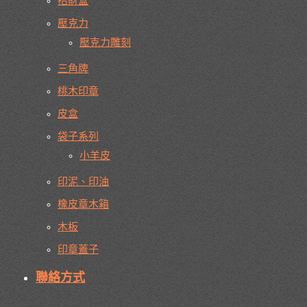
招財盒
壓克力
壓克力雕刻
三角牌
桃木印章
皮盒
袋子系列
小羊皮
印泥、印油
橡皮章木箱
木板
印章蓋子
聯絡方式