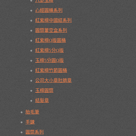
八卦玉檀
心經圓桶系列
紅紫檀中國結系列
圓筒簍空盒系列
紅紫檀Q版圓桶
紅紫檀5分Q版
玉檀5分圓Q版
紅紫檀竹節圓桶
公司大小章肚臍章
玉檀圓筒
結髮章
胎毛筆
手鍊
圓筒系列