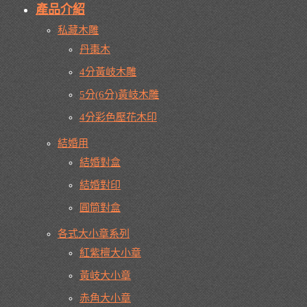
產品介紹
私藏木雕
丹棗木
4分黃岐木雕
5分(6分)黃岐木雕
4分彩色壓花木印
結婚用
結婚對盒
結婚對印
圓筒對盒
各式大小章系列
紅紫檀大小章
黃岐大小章
赤角大小章