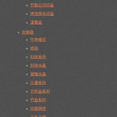
竹製公司印盒
烤漆原木印盒
漢寶盒
肚臍章
牛角樣式
琥珀
科技系列
科技水晶
玻璃水晶
沙灘系列
方形盒系列
竹盒系列
印章側挖