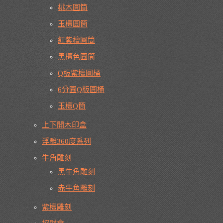
桃木圓筒
玉檀圓筒
紅紫檀圓筒
黑檀色圓筒
Q板紫檀圓桶
6分圓Q版圓桶
玉檀Q筒
上下開木印盒
浮雕360度系列
牛角雕刻
黑牛角雕刻
赤牛角雕刻
紫檀雕刻