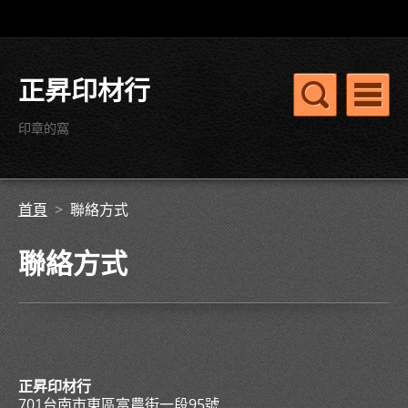
正昇印材行
印章的窩
首頁
>
聯絡方式
聯絡方式
正昇印材行
701台南市東區富農街一段95號