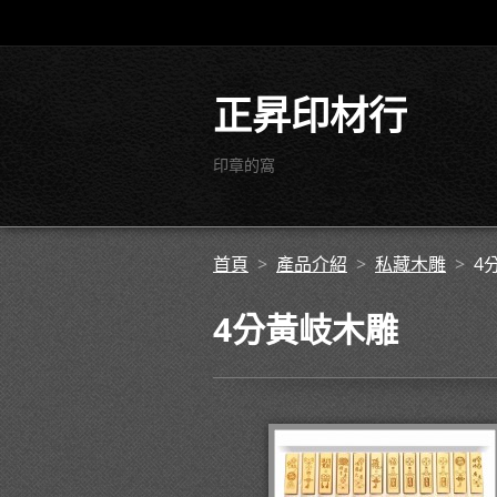
正昇印材行
印章的窩
首頁
>
產品介紹
>
私藏木雕
>
4
4分黃岐木雕