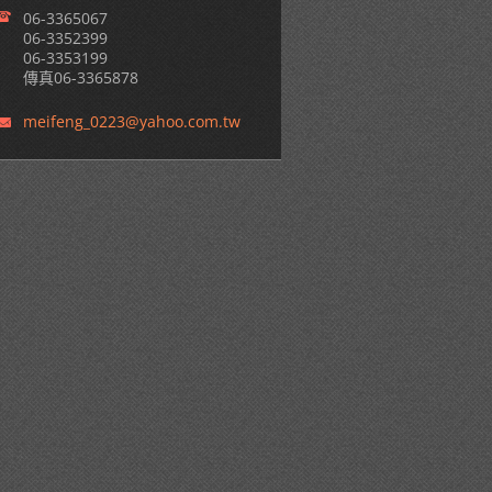
06-3365067
06-3352399
06-3353199
傳真06-3365878
meifeng_
0223@yah
oo.com.t
w