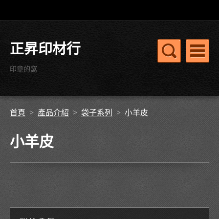
正昇印材行
印章的窩
首頁
>
產品介紹
>
袋子系列
>
小羊皮
小羊皮