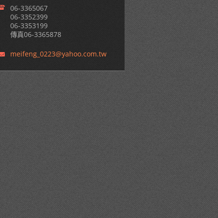
06-3365067
06-3352399
06-3353199
傳真06-3365878
meifeng_
0223@yah
oo.com.t
w