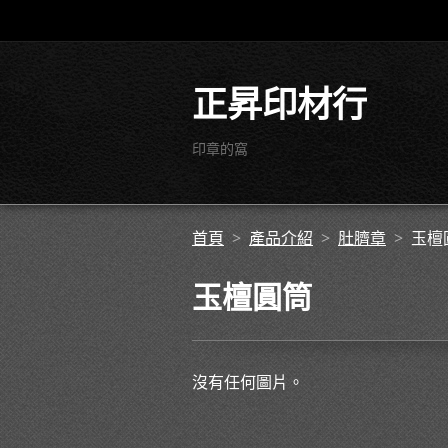
正昇印材行
印章的窩
首頁
>
產品介紹
>
肚臍章
>
玉檀
玉檀圓筒
沒有任何圖片。