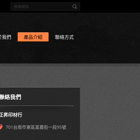
於我們
產品介紹
聯絡方式
聯絡我們
正昇印材行
701台南市東區富農街一段95號