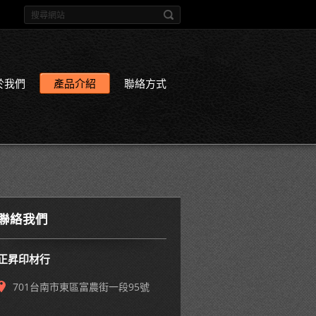
於我們
產品介紹
聯絡方式
聯絡我們
正昇印材行
701台南市東區富農街一段95號