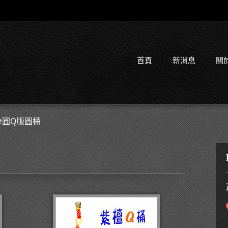
首頁
新消息
關
分圓Q版圓桶