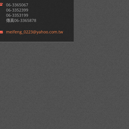
06-3365067
06-3352399
06-3353199
傳真06-3365878
meifeng_
0223@yah
oo.com.t
w