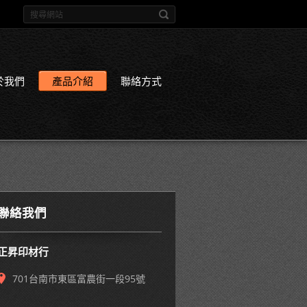
於我們
產品介紹
聯絡方式
聯絡我們
正昇印材行
701台南市東區富農街一段95號