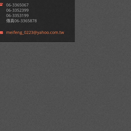
06-3365067
06-3352399
06-3353199
傳真06-3365878
meifeng_
0223@yah
oo.com.t
w